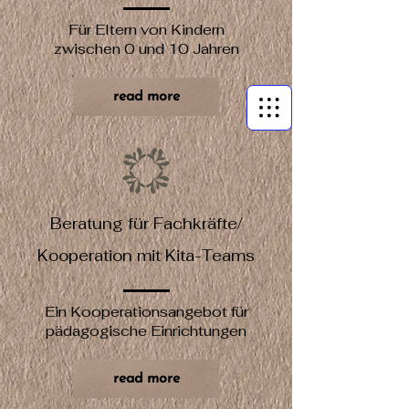
Für Eltern von Kindern
zwischen 0 und 10 Jahren
read more
Beratung für Fachkräfte/
Kooperation mit Kita-Teams
Ein Kooperationsangebot für
pädagogische Einrichtungen
read more